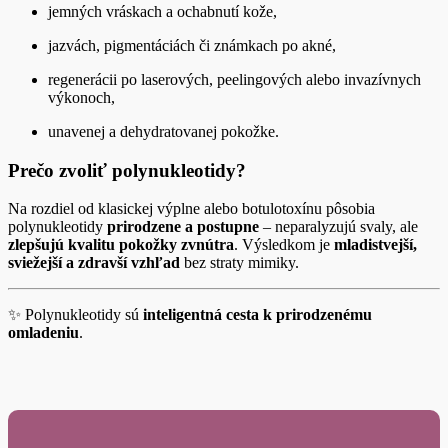
jemných vráskach a ochabnutí kože,
jazvách, pigmentáciách či známkach po akné,
regenerácii po laserových, peelingových alebo invazívnych
výkonoch,
unavenej a dehydratovanej pokožke.
Prečo zvoliť polynukleotidy?
Na rozdiel od klasickej výplne alebo botulotoxínu pôsobia
polynukleotidy
prirodzene a postupne
– neparalyzujú svaly, ale
zlepšujú kvalitu pokožky zvnútra
. Výsledkom je
mladistvejší,
sviežejší a zdravší vzhľad
bez straty mimiky.
✨ Polynukleotidy sú
inteligentná cesta k prirodzenému
omladeniu
.