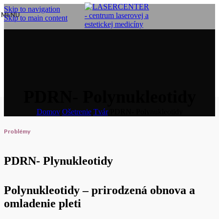
Skip to navigation
MENU
Skip to main content
PDRN- Polynukleotidy
Domov
/
Ošetrenie
/
Tvár
/
PDRN- Polynukleotidy
Problémy
PDRN- Plynukleotidy
Polynukleotidy – prirodzená obnova a
omladenie pleti