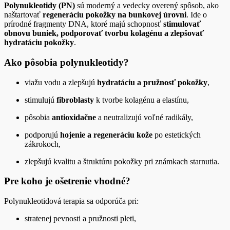
Polynukleotidy (PN)
sú moderný a vedecky overený spôsob, ako
naštartovať
regeneráciu pokožky na bunkovej úrovni
. Ide o
prírodné fragmenty DNA, ktoré majú schopnosť
stimulovať
obnovu buniek, podporovať tvorbu kolagénu a zlepšovať
hydratáciu pokožky
.
Ako pôsobia polynukleotidy?
viažu vodu a zlepšujú
hydratáciu a pružnosť pokožky
,
stimulujú
fibroblasty
k tvorbe kolagénu a elastínu,
pôsobia
antioxidačne
a neutralizujú voľné radikály,
podporujú
hojenie a regeneráciu kože
po estetických
zákrokoch,
zlepšujú kvalitu a štruktúru pokožky pri známkach starnutia.
Pre koho je ošetrenie vhodné?
Polynukleotidová terapia sa odporúča pri:
stratenej pevnosti a pružnosti pleti,