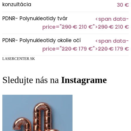
konzultácia
30 €
PDNR- Polynukleotidy tvár
<span data-
price="
290 €
210 €">
290 €
210 €
PDNR- Polynukleotidy okolie očí
<span data-
price="
220 €
179 €">
220 €
179 €
LASERCENTER.SK
Sledujte nás na
Instagrame