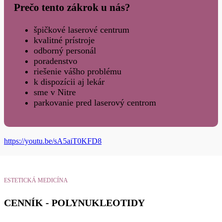
Prečo tento zákrok u nás?
špičkové laserové centrum
kvalitné prístroje
odborný personál
poradenstvo
riešenie vášho problému
k dispozícii aj lekár
sme v Nitre
parkovanie pred laserový centrom
https://youtu.be/sA5aiT0KFD8
ESTETICKÁ MEDICÍNA
CENNÍK - POLYNUKLEOTIDY