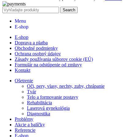
Search
Menu
E-shop
E-shop
Doprava a platba
Obchodné podmienky
Ochrana osobný údajov
Zásady používania súborov cookie (EÚ)
Formulár na odstúpenie od zmluvy
Kontakt
Ošetrenie
Oči, pery, vlasy, nechty, zuby, chrápanie
Tvár
Telo a formovanie postavy
Rehabilitácia
Laserová gynekológia
Diagnostika
Problémy
Akcie a balíčky
Referencie
E-shop