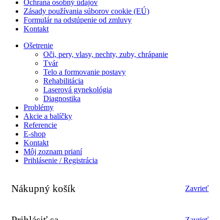
Ochrana osobný údajov
Zásady používania súborov cookie (EÚ)
Formulár na odstúpenie od zmluvy
Kontakt
Ošetrenie
Oči, pery, vlasy, nechty, zuby, chrápanie
Tvár
Telo a formovanie postavy
Rehabilitácia
Laserová gynekológia
Diagnostika
Problémy
Akcie a balíčky
Referencie
E-shop
Kontakt
Môj zoznam prianí
Prihlásenie / Registrácia
Nákupný košík
Zavrieť
Prihlásiť sa
Zavrieť