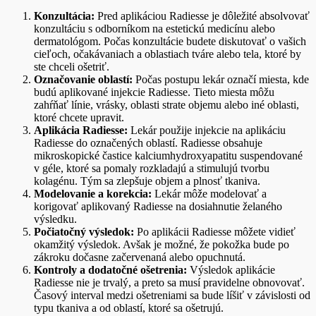
Konzultácia:
Pred aplikáciou Radiesse je dôležité absolvovať
konzultáciu s odborníkom na estetickú medicínu alebo
dermatológom. Počas konzultácie budete diskutovať o vašich
cieľoch, očakávaniach a oblastiach tváre alebo tela, ktoré by
ste chceli ošetriť.
Označovanie oblastí:
Počas postupu lekár označí miesta, kde
budú aplikované injekcie Radiesse. Tieto miesta môžu
zahŕňať línie, vrásky, oblasti strate objemu alebo iné oblasti,
ktoré chcete upravit.
Aplikácia Radiesse:
Lekár použije injekcie na aplikáciu
Radiesse do označených oblastí. Radiesse obsahuje
mikroskopické častice kalciumhydroxyapatitu suspendované
v géle, ktoré sa pomaly rozkladajú a stimulujú tvorbu
kolagénu. Tým sa zlepšuje objem a plnosť tkaniva.
Modelovanie a korekcia:
Lekár môže modelovať a
korigovať aplikovaný Radiesse na dosiahnutie želaného
výsledku.
Počiatočný výsledok:
Po aplikácii Radiesse môžete vidieť
okamžitý výsledok. Avšak je možné, že pokožka bude po
zákroku dočasne začervenaná alebo opuchnutá.
Kontroly a dodatočné ošetrenia:
Výsledok aplikácie
Radiesse nie je trvalý, a preto sa musí pravidelne obnovovať.
Časový interval medzi ošetreniami sa bude líšiť v závislosti od
typu tkaniva a od oblastí, ktoré sa ošetrujú.