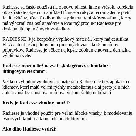
Radiesse sa často používa na obnovu plnosti línie a vrások, korekciu
oblastí strate objemu, napríklad lícnice a ruky, a na omladenie pleti.
Je dôležité vyhľadať odborníka s primeranými skúsenosťami, ktorý
má výbornú znalosť anatómie a kvalitný produkt Radiesse pre
dosiahnutie optimálnych výsledkov.
RADIESSE ® je bezpečný výplňový materiál, ktorý má certifikát
FDA a do dnešnej doby bolo predaných viac ako 6 miliónov
prípravkov. Radiesse je vôbec najlepšie zdokumentovaná dermálna
výplň na svete.
Radiesse možno tiež nazvať „kolagénový stimulátor s
liftingovým efektom“.
Veľkou výhodou výplňového materiálu Radiesse je tiež aplikácia u
klientov, ktorí majú veľmi rýchly metabolizmus a aj preto je u nich
aplikovaná kyselina hyalurónová veľmi rýchlo odbúraná.
Kedy je Radiesse vhodný použiť:
Radiesse je vhodné použiť pre veľmi hlboké vrásky, k modelovaniu
tvárových kontúr a k omladeniu chrbtov rúk.
Ako dlho Radiesse vydrží: