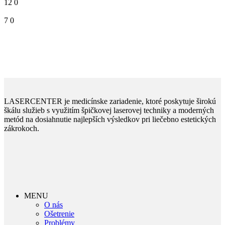
12
0
7
0
LASERCENTER je medicínske zariadenie, ktoré poskytuje širokú
škálu služieb s využitím špičkovej laserovej techniky a moderných
metód na dosiahnutie najlepších výsledkov pri liečebno estetických
zákrokoch.
MENU
O nás
Ošetrenie
Problémy