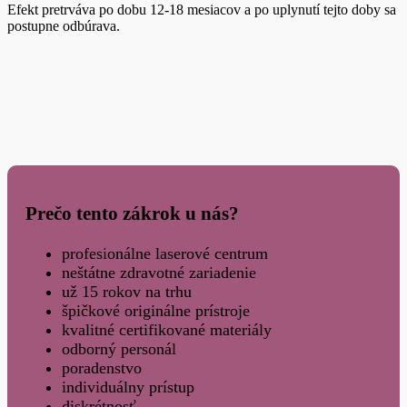
Efekt pretrváva po dobu 12-18 mesiacov a po uplynutí tejto doby sa
postupne odbúrava.
Prečo tento zákrok u nás?
profesionálne laserové centrum
neštátne zdravotné zariadenie
už 15 rokov na trhu
špičkové originálne prístroje
kvalitné certifikované materiály
odborný personál
poradenstvo
individuálny prístup
diskrétnosť