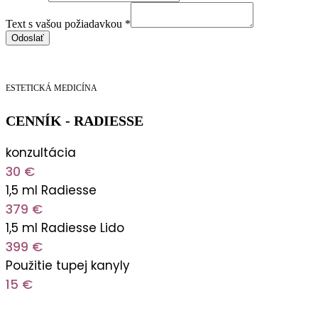
vašou
s
Text s vašou požiadavkou
*
požiadavkou
Odoslať
ESTETICKÁ MEDICÍNA
CENNÍK - RADIESSE
konzultácia
30 €
1,5 ml Radiesse
379 €
1,5 ml Radiesse Lido
399 €
Použitie tupej kanyly
15 €