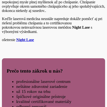
nepokojnej mysle plnej myšlienok až po chrápanie. Chrápanie
ovplyvňuje okrem samotného chrápajúceho aj jeho spolubývajúcich,
dokonca niekedy aj susedov..
Keďže laserová medicína neustále napreduje dokáže pomôcť aj pri
riešení problému chrápania a to certifikovanou
pokrokovou neinvazívnou laserovou metódou
Night Lase
s
výbornými výsledkami.
ošetrenie
Night Lase
Prečo tento zákrok u nás?
profesionálne laserové centrum
neštátne zdravotné zariadenie
už 15 rokov na trhu
špičkové originálne prístroje
kvalitné certifikované materiály
odborný personál