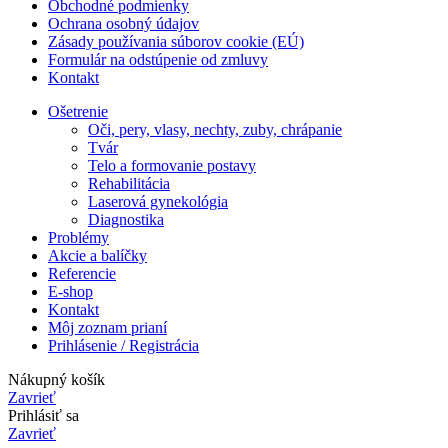
Obchodné podmienky
Ochrana osobný údajov
Zásady používania súborov cookie (EÚ)
Formulár na odstúpenie od zmluvy
Kontakt
Ošetrenie
Oči, pery, vlasy, nechty, zuby, chrápanie
Tvár
Telo a formovanie postavy
Rehabilitácia
Laserová gynekológia
Diagnostika
Problémy
Akcie a balíčky
Referencie
E-shop
Kontakt
Môj zoznam prianí
Prihlásenie / Registrácia
Nákupný košík
Zavrieť
Prihlásiť sa
Zavrieť