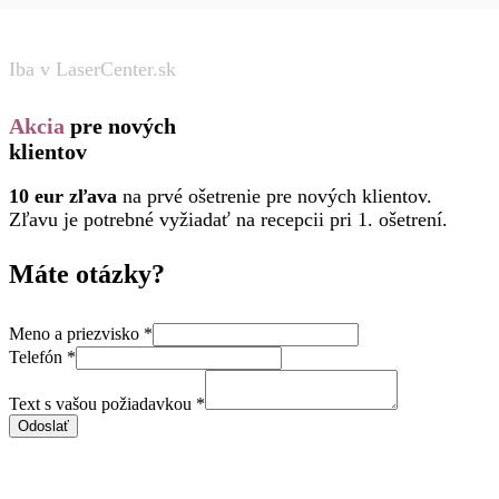
Iba v LaserCenter.sk
Akcia
pre nových
klientov
10 eur zľava
na prvé ošetrenie pre nových klientov.
Zľavu je potrebné vyžiadať na recepcii pri 1. ošetrení.
Máte otázky?
a
Meno a priezvisko
*
Text
Telefón
*
s
Text s vašou požiadavkou
*
Odoslať