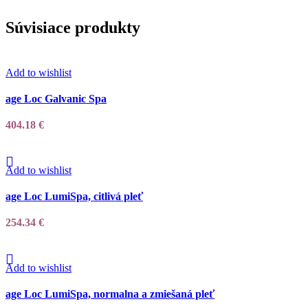
Súvisiace produkty
Add to wishlist
age Loc Galvanic Spa
404.18
€
Add to wishlist
age Loc LumiSpa, citlivá pleť
254.34
€
Add to wishlist
age Loc LumiSpa, normalna a zmiešaná pleť