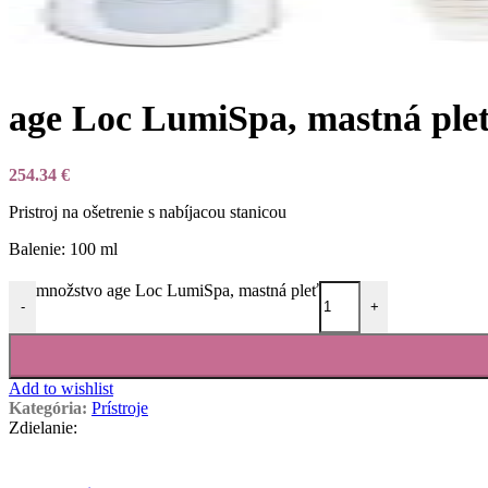
age Loc LumiSpa, mastná ple
254.34
€
Pristroj na ošetrenie s nabíjacou stanicou
Balenie: 100 ml
množstvo age Loc LumiSpa, mastná pleť
-
+
Add to wishlist
Kategória:
Prístroje
Zdielanie: