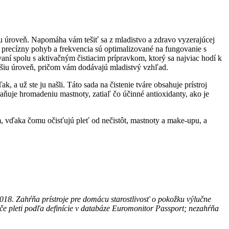
iu úroveň. Napomáha vám tešiť sa z mladistvo a zdravo vyzerajúcej
 precízny pohyb a frekvencia sú optimalizované na fungovanie s
aní spolu s aktivačným čistiacim prípravkom, ktorý sa najviac hodí k
yššiu úroveň, pričom vám dodávajú mladistvý vzhľad.
 a už ste ju našli. Táto sada na čistenie tváre obsahuje prístroj
aňuje hromadeniu mastnoty, zatiaľ čo účinné antioxidanty, ako je
, vďaka čomu očisťujú pleť od nečistôt, mastnoty a make-upu, a
18. Zahŕňa prístroje pre domácu starostlivosť o pokožku výlučne
če pleti podľa definície v databáze Euromonitor Passport; nezahŕňa