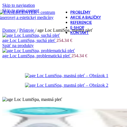
Skip to navigation
Skip to main content
PROBLÉMY
AKCIE A BALÍČKY
REFERENCIE
E-SHOP
Domov
/
Prístroje
/
age Loc LumiSpa, mastná pleť
KONTAKT
age Loc LumiSpa, suchá pleť
254.34
€
Späť na produkty
age Loc LumiSpa, problematická pleť
254.34
€