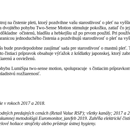
 na čistenie pleti, ktorý pozdvihne vašu starostlivosť o pleť na vyšš
ia dvojitého pohybu Two-Sense Motion stimuluje pokožku, zatiaľ čo jej
dôkladne očistenú, hladšiu a hebkejšiu už po prvom použití. Pri použív
 hranicou jednoduchého čistenia a pozdvihujú starostlivosť o pleť na v
 bude pravdepodobne zaujímať sada pre starostlivosť o mastnú pleť. Tak,
 čistiaci prípravok obsahuje výťažok z krídlatky japonskej, ktorý zabr
iarenú a osvieženú.
ohybu LumiSpa two-sense motion, spolupracuje s čistiacim prípravkom
mladistvú rozžiarenosť.
tie v rokoch 2017 a 2018.
odných predajných cenách (Retail Value RSP); všetky kanály; 2017 a 20
umnej metodológii Euromonitor, jan/feb 2019. Zahŕňa elektrické čisti
elové holiace strojčeky alebo prístroje ústnej hygieny.