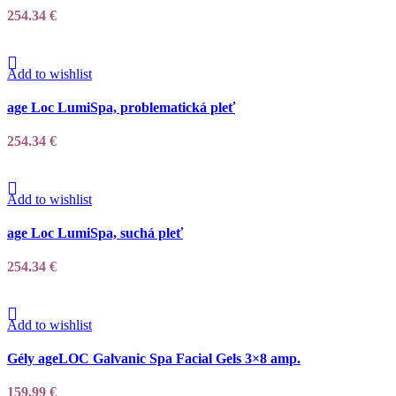
254.34
€
Add to wishlist
age Loc LumiSpa, problematická pleť
254.34
€
Add to wishlist
age Loc LumiSpa, suchá pleť
254.34
€
Add to wishlist
Gély ageLOC Galvanic Spa Facial Gels 3×8 amp.
159.99
€