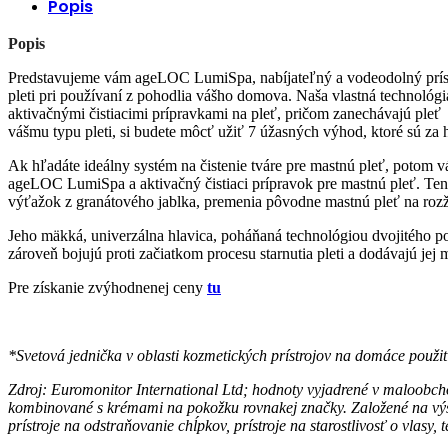
Popis
Popis
Predstavujeme vám ageLOC LumiSpa, nabíjateľný a vodeodolný prístroj
pleti pri používaní z pohodlia vášho domova. Naša vlastná technológ
aktivačnými čistiacimi prípravkami na pleť, pričom zanechávajú pleť 
vášmu typu pleti, si budete môcť užiť 7 úžasných výhod, ktoré sú za
Ak hľadáte ideálny systém na čistenie tváre pre mastnú pleť, potom vás
ageLOC LumiSpa a aktivačný čistiaci prípravok pre mastnú pleť. Tento
výťažok z granátového jablka, premenia pôvodne mastnú pleť na rozž
Jeho mäkká, univerzálna hlavica, poháňaná technológiou dvojitého p
zároveň bojujú proti začiatkom procesu starnutia pleti a dodávajú jej 
Pre získanie zvýhodnenej ceny
tu
*Svetová jednička v oblasti kozmetických prístrojov na domáce použi
Zdroj: Euromonitor International Ltd; hodnoty vyjadrené v maloobch
kombinované s krémami na pokožku rovnakej značky. Založené na výsk
prístroje na odstraňovanie chĺpkov, prístroje na starostlivosť o vlasy, t