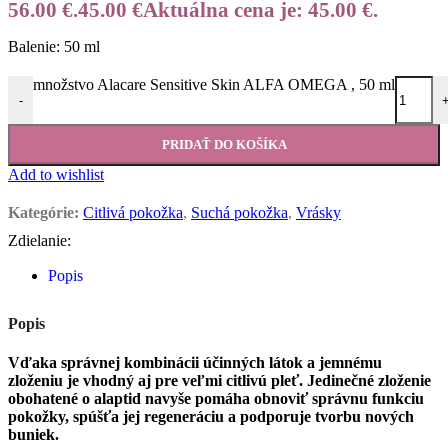
56.00 €.
45.00
€
Aktuálna cena je: 45.00 €.
Balenie: 50 ml
množstvo Alacare Sensitive Skin ALFA OMEGA , 50 ml
-
PRIDAŤ DO KOŠÍKA
Add to wishlist
Kategórie:
Citlivá pokožka
,
Suchá pokožka
,
Vrásky
Zdielanie:
Popis
Popis
Vďaka správnej kombinácii účinných látok a jemnému
zloženiu je vhodný aj pre veľmi citlivú pleť. Jedinečné zloženie
obohatené o alaptid navyše pomáha obnoviť správnu funkciu
pokožky, spúšťa jej regeneráciu a podporuje tvorbu nových
buniek.