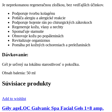
Je neprekonanou regeneračnou zložkou, bez vedľajších účinkov.
Podporuje tvorbu kolagénu
Potláča alergiu a alergické reakcie
Podporuje hojenie rán po chirurgických zákrokoch
Regeneruje kožu, vlasy a nechty
Spomaľuje starnutie
Obnovuje kožu po popáleninách
Revitalizuje organizmus
Pomáha pri kožných ochoreniach a preležaninách
Dávkovanie:
Gél je určený na lokálnu starostlivosť o pokožku.
Obsah balenia: 50 ml
Súvisiace produkty
Add to wishlist
Gély ageLOC Galvanic Spa Facial Gels 1×8 amp.