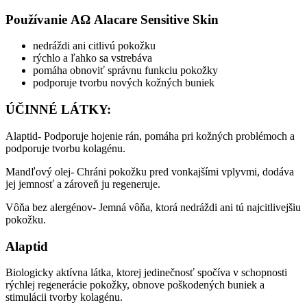
Používanie ΑΩ Alacare Sensitive Skin
nedráždi ani citlivú pokožku
rýchlo a ľahko sa vstrebáva
pomáha obnoviť správnu funkciu pokožky
podporuje tvorbu nových kožných buniek
ÚČINNÉ LÁTKY
:
Alaptid- Podporuje hojenie rán, pomáha pri kožných problémoch a
podporuje tvorbu kolagénu.
Mandľový olej- Chráni pokožku pred vonkajšími vplyvmi, dodáva
jej jemnosť a zároveň ju regeneruje.
Vôňa bez alergénov- Jemná vôňa, ktorá nedráždi ani tú najcitlivejšiu
pokožku.
Alaptid
Biologicky aktívna látka, ktorej jedinečnosť spočíva v schopnosti
rýchlej regenerácie pokožky, obnove poškodených buniek a
stimulácii tvorby kolagénu.