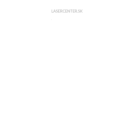
LASERCENTER.SK
Sledujte nás na
Instagrame