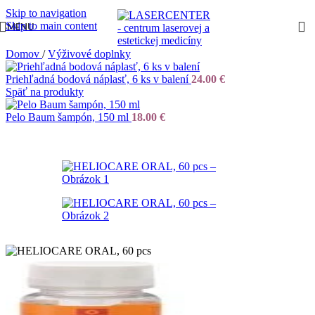
Skip to navigation
Skip to main content
MENU
Domov
/
Výživové doplnky
Priehľadná bodová náplasť, 6 ks v balení
24.00
€
Späť na produkty
Pelo Baum šampón, 150 ml
18.00
€