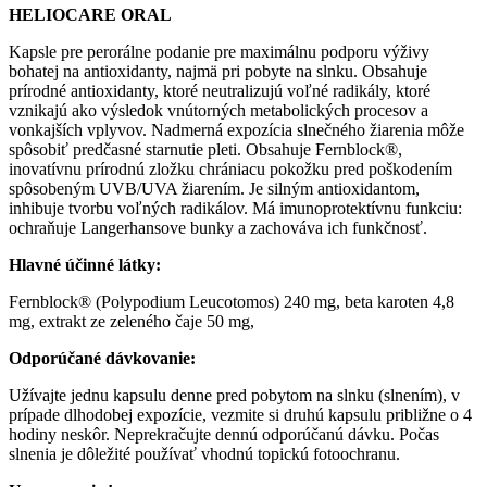
HELIOCARE ORAL
Kapsle pre perorálne podanie pre maximálnu podporu výživy
bohatej na antioxidanty, najmä pri pobyte na slnku. Obsahuje
prírodné antioxidanty, ktoré neutralizujú voľné radikály, ktoré
vznikajú ako výsledok vnútorných metabolických procesov a
vonkajších vplyvov. Nadmerná expozícia slnečného žiarenia môže
spôsobiť predčasné starnutie pleti. Obsahuje Fernblock®,
inovatívnu prírodnú zložku chrániacu pokožku pred poškodením
spôsobeným UVB/UVA žiarením. Je silným antioxidantom,
inhibuje tvorbu voľných radikálov. Má imunoprotektívnu funkciu:
ochraňuje Langerhansove bunky a zachováva ich funkčnosť.
Hlavné účinné látky:
Fernblock® (Polypodium Leucotomos) 240 mg, beta karoten 4,8
mg, extrakt ze zeleného čaje 50 mg,
Odporúčané dávkovanie:
Užívajte jednu kapsulu denne pred pobytom na slnku (slnením), v
prípade dlhodobej expozície, vezmite si druhú kapsulu približne o 4
hodiny neskôr. Neprekračujte dennú odporúčanú dávku. Počas
slnenia je dôležité používať vhodnú topickú fotoochranu.