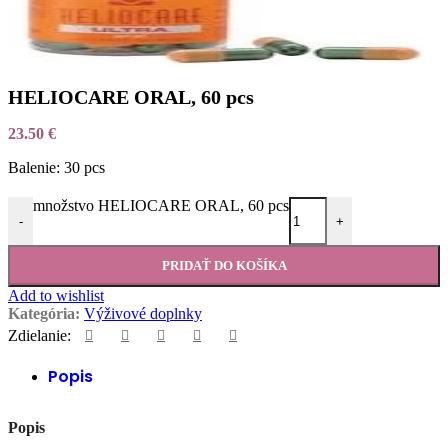
HELIOCARE ORAL, 60 pcs
23.50
€
Balenie: 30 pcs
množstvo HELIOCARE ORAL, 60 pcs
-
+
PRIDAŤ DO KOŠÍKA
Add to wishlist
Kategória:
Výživové doplnky
Zdielanie:
Popis
Popis