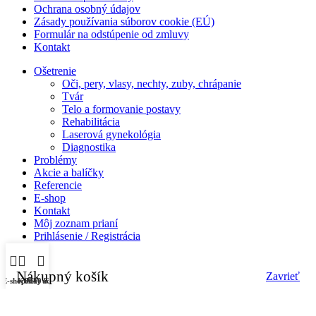
Ochrana osobný údajov
Zásady používania súborov cookie (EÚ)
Formulár na odstúpenie od zmluvy
Kontakt
Ošetrenie
Oči, pery, vlasy, nechty, zuby, chrápanie
Tvár
Telo a formovanie postavy
Rehabilitácia
Laserová gynekológia
Diagnostika
Problémy
Akcie a balíčky
Referencie
E-shop
Kontakt
Môj zoznam prianí
Prihlásenie / Registrácia
Nákupný košík
Zavrieť
E-shop
Košík
0940 83 83 55
Môj účet