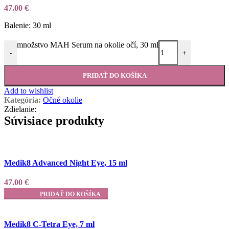
47.00
€
Balenie: 30 ml
množstvo MAH Serum na okolie očí, 30 ml
-
+
PRIDAŤ DO KOŠÍKA
Add to wishlist
Kategória:
Očné okolie
Zdielanie:
Súvisiace produkty
Add to wishlist
Medik8 Advanced Night Eye, 15 ml
47.00
€
PRIDAŤ DO KOŠÍKA
Add to wishlist
Medik8 C-Tetra Eye, 7 ml