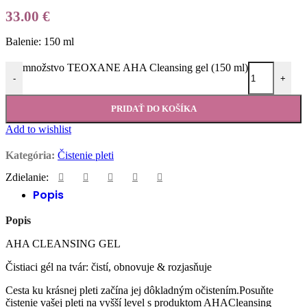
33.00
€
Balenie: 150 ml
množstvo TEOXANE AHA Cleansing gel (150 ml)
-
+
PRIDAŤ DO KOŠÍKA
Add to wishlist
Kategória:
Čistenie pleti
Zdielanie:
Popis
Popis
AHA CLEANSING GEL
Čistiaci gél na tvár: čistí, obnovuje & rozjasňuje
Cesta ku krásnej pleti začína jej dôkladným očistením.Posuňte
čistenie vašej pleti na vyšší level s produktom AHACleansing