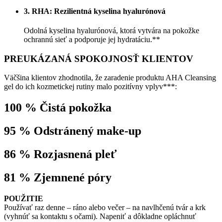
3. RHA: Rezilientná kyselina hyalurónová
Odolná kyselina hyalurónová, ktorá vytvára na pokožke
ochrannú sieť a podporuje jej hydratáciu.**
PREUKÁZANÁ SPOKOJNOSŤ KLIENTOV
Väčšina klientov zhodnotila, že zaradenie produktu AHA Cleansing
gel do ich kozmetickej rutiny malo pozitívny vplyv***:
100 % Čistá pokožka
95 % Odstránený make-up
86 % Rozjasnená pleť
81 % Zjemnené póry
POUŽITIE
Používať raz denne – ráno alebo večer – na navlhčenú tvár a krk
(vyhnúť sa kontaktu s očami). Napeniť a dôkladne opláchnuť