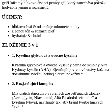
gel!Unikátny hĺbkovo čistiaci penivý gél, ktorý zanecháva pokožku
hodvábne jemnú a rozjasnenú.
ÚČINKY:
hĺbkovo čistí & odstraňuje odumreté bunky
zjednotí tón & rozjasní pleť
hydratuje & chráni
ZLOŽENIE 3 v 1
1. Kyselina glykolová a ovocné kyseliny
Kyselina glykolová a ovocné kyseliny patria do skupiny Alfa
Hydroxy kyselín (AHA). Zjemňujú povrchové vrstvy kože na
dosiahnutie sviežej, hebkej a čistej pokožky.*
2. Rozjasňujúci komplex
Mix piatich starostlivo vybraných zosvetľujúcich zložiek
(Azeloglycín, Niacinamid, Alfa Bisabolol, vitamín C a
kyselina fytová), navrhnutý tak, aby bránil tvorbe tmavých
škvŕn.*