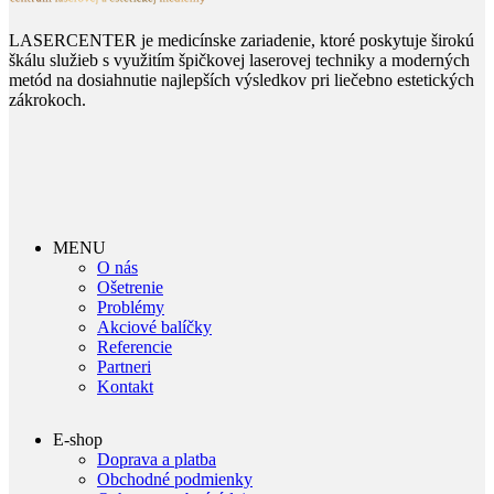
LASERCENTER je medicínske zariadenie, ktoré poskytuje širokú
škálu služieb s využitím špičkovej laserovej techniky a moderných
metód na dosiahnutie najlepších výsledkov pri liečebno estetických
zákrokoch.
MENU
O nás
Ošetrenie
Problémy
Akciové balíčky
Referencie
Partneri
Kontakt
E-shop
Doprava a platba
Obchodné podmienky