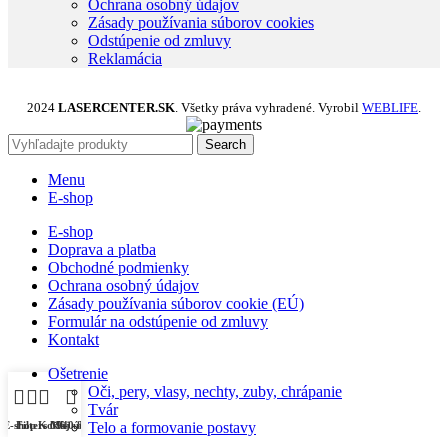
Ochrana osobný údajov
Zásady používania súborov cookies
Odstúpenie od zmluvy
Reklamácia
2024
LASERCENTER.SK
. Všetky práva vyhradené. Vyrobil
WEBLIFE
.
Search
Menu
E-shop
E-shop
Doprava a platba
Obchodné podmienky
Ochrana osobný údajov
Zásady používania súborov cookie (EÚ)
Formulár na odstúpenie od zmluvy
Kontakt
Ošetrenie
Oči, pery, vlasy, nechty, zuby, chrápanie
Tvár
E-shop
Filters
Košík
0940 83 83 55
Môj účet
Telo a formovanie postavy
Rehabilitácia