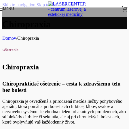
Skip to navigation
Skip to main content
MENU
Chiropraxia
Domov
/
Chiropraxia
Ošetrenie
Chiropraxia
Chiropraktické ošetrenie – cesta k zdravšiemu telu
bez bolesti
Chiropraxia je osvedčená a prirodzená metóda liečby pohybového
aparátu, ktorá pomáha pri bolestiach chrbtice, kĺbov, svalov a
nervového systému. Je vhodná nielen pri akútnych problémoch, ako
sú blokády chrbtice či seknutia, ale aj pri chronických bolestiach,
ktoré ovplyvňujú váš každodenný život.