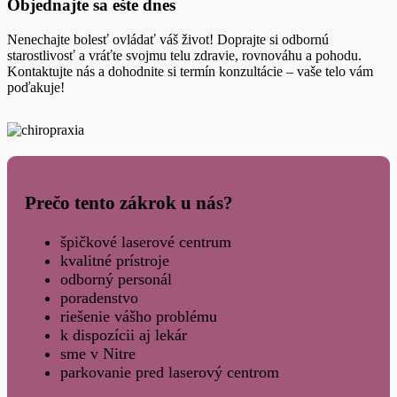
Objednajte sa ešte dnes
Nenechajte bolesť ovládať váš život! Doprajte si odbornú
starostlivosť a vráťte svojmu telu zdravie, rovnováhu a pohodu.
Kontaktujte nás a dohodnite si termín konzultácie – vaše telo vám
poďakuje!
Prečo tento zákrok u nás?
špičkové laserové centrum
kvalitné prístroje
odborný personál
poradenstvo
riešenie vášho problému
k dispozícii aj lekár
sme v Nitre
parkovanie pred laserový centrom