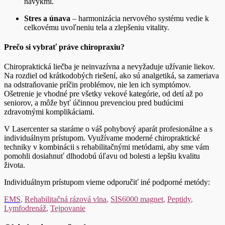
návykmi.
Stres a únava
– harmonizácia nervového systému vedie k
celkovému uvoľneniu tela a zlepšeniu vitality.
Prečo si vybrať práve chiropraxiu?
Chiropraktická liečba je neinvazívna a nevyžaduje užívanie liekov.
Na rozdiel od krátkodobých riešení, ako sú analgetiká, sa zameriava
na odstraňovanie príčin problémov, nie len ich symptómov.
Ošetrenie je vhodné pre všetky vekové kategórie, od detí až po
seniorov, a môže byť účinnou prevenciou pred budúcimi
zdravotnými komplikáciami.
V Lasercenter sa staráme o váš pohybový aparát profesionálne a s
individuálnym prístupom. Využívame moderné chiropraktické
techniky v kombinácii s rehabilitačnými metódami, aby sme vám
pomohli dosiahnuť dlhodobú úľavu od bolesti a lepšiu kvalitu
života.
Individuálnym prístupom vieme odporučiť iné podporné metódy:
EMS
,
Rehabilitačná rázová vlna
,
SIS6000 magnet
,
Peptidy
,
Lymfodrenáž
,
Tejpovanie