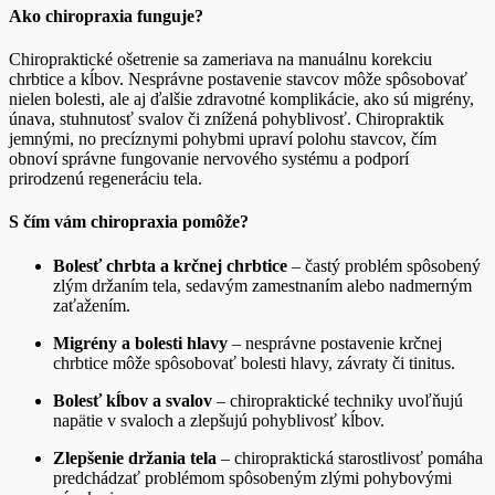
Ako chiropraxia funguje?
Chiropraktické ošetrenie sa zameriava na manuálnu korekciu
chrbtice a kĺbov. Nesprávne postavenie stavcov môže spôsobovať
nielen bolesti, ale aj ďalšie zdravotné komplikácie, ako sú migrény,
únava, stuhnutosť svalov či znížená pohyblivosť. Chiropraktik
jemnými, no precíznymi pohybmi upraví polohu stavcov, čím
obnoví správne fungovanie nervového systému a podporí
prirodzenú regeneráciu tela.
S čím vám chiropraxia pomôže?
Bolesť chrbta a krčnej chrbtice
– častý problém spôsobený
zlým držaním tela, sedavým zamestnaním alebo nadmerným
zaťažením.
Migrény a bolesti hlavy
– nesprávne postavenie krčnej
chrbtice môže spôsobovať bolesti hlavy, závraty či tinitus.
Bolesť kĺbov a svalov
– chiropraktické techniky uvoľňujú
napätie v svaloch a zlepšujú pohyblivosť kĺbov.
Zlepšenie držania tela
– chiropraktická starostlivosť pomáha
predchádzať problémom spôsobeným zlými pohybovými