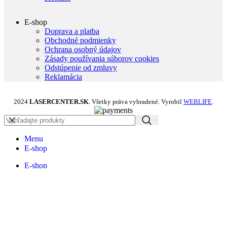
E-shop
Doprava a platba
Obchodné podmienky
Ochrana osobný údajov
Zásady používania súborov cookies
Odstúpenie od zmluvy
Reklamácia
2024
LASERCENTER.SK
. Všetky práva vyhradené. Vyrobil
WEBLIFE
.
Menu
E-shop
E-shop
Doprava a platba
Obchodné podmienky
Ochrana osobný údajov
Zásady používania súborov cookie (EÚ)
Formulár na odstúpenie od zmluvy
Kontakt