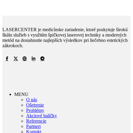
LASERCENTER je medicínske zariadenie, ktoré poskytuje širokú
škálu služieb s využitím špičkovej laserovej techniky a moderných
metód na dosiahnutie najlepších výsledkov pri liečebno estetických
zákrokoch.
MENU
O nás
Ošetrenie
Problémy
Akciové balíčky
Referencie
Partneri
Kontakt