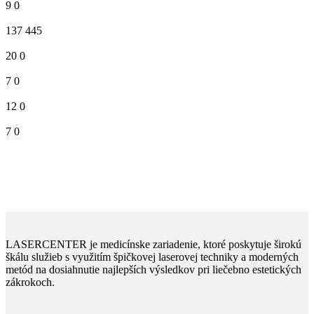
9
0
137
445
20
0
7
0
12
0
7
0
LASERCENTER je medicínske zariadenie, ktoré poskytuje širokú
škálu služieb s využitím špičkovej laserovej techniky a moderných
metód na dosiahnutie najlepších výsledkov pri liečebno estetických
zákrokoch.