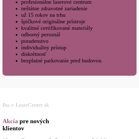
profesionálne laserové centrum
neštátne zdravotné zariadenie
už 15 rokov na trhu
špičkové originálne prístroje
kvalitné certifikované materiály
odborný personál
poradenstvo
individuálny prístup
diskrétnosť
bezplatné parkovanie pred budovou
Iba v LaserCenter.sk
Akcia
pre nových
klientov