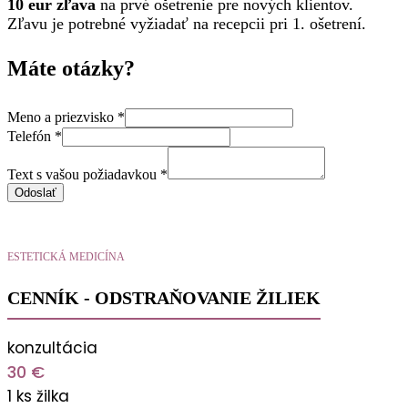
10 eur zľava
na prvé ošetrenie pre nových klientov.
Zľavu je potrebné vyžiadať na recepcii pri 1. ošetrení.
Máte otázky?
Meno a priezvisko
*
Telefón
*
Meno
vašou
Text s vašou požiadavkou
*
požiadavkou
Odoslať
ESTETICKÁ MEDICÍNA
CENNÍK - ODSTRAŇOVANIE ŽILIEK
konzultácia
30 €
1 ks žilka