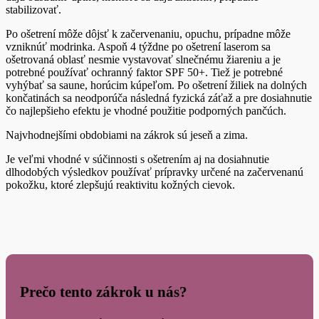
stabilizovať.
Po ošetrení môže dôjsť k začervenaniu, opuchu, prípadne môže
vzniknúť modrinka. Aspoň 4 týždne po ošetrení laserom sa
ošetrovaná oblasť nesmie vystavovať slnečnému žiareniu a je
potrebné používať ochranný faktor SPF 50+. Tiež je potrebné
vyhýbať sa saune, horúcim kúpeľom. Po ošetrení žiliek na dolných
končatinách sa neodporúča následná fyzická záťaž a pre dosiahnutie
čo najlepšieho efektu je vhodné použitie podporných pančúch.
Najvhodnejšími obdobiami na zákrok sú jeseň a zima.
Je veľmi vhodné v súčinnosti s ošetrením aj na dosiahnutie
dlhodobých výsledkov používať prípravky určené na začervenanú
pokožku, ktoré zlepšujú reaktivitu kožných cievok.
Prečo tento zákrok u nás?