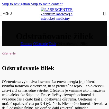
Skip to navigation
Skip to main content
MENU
Odstraňovanie žiliek
Domov
/
Ošetrenie
/
Tvár
/
Odstraňovanie žiliek
Ošetrenie
Odstraňovanie žiliek
Ošetrenie sa vykonáva laserom. Laserová energia je pohltená
krvným farbivom v cievkach, tu sa premení na teplo. Teplo cievku
zataví a tá sa následne vstrebe. Ošetrenie je vnímané ako intenzívne
teplo alebo ako štipnutie. Proces liečby cievnych ochorení si
vyžaduje čas a často krát aj opakované ošetrenia. Ošetrenie je
možné opakovať cca po 3-4 týždňoch. Niektoré ochorenia cievok sa
dajú odstrániť úplne, niektoré sa dajú zmierniť, prípadne